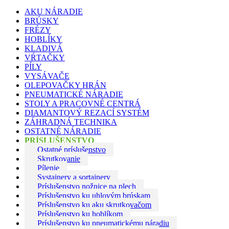
AKU NÁRADIE
BRÚSKY
FRÉZY
HOBLÍKY
KLADIVÁ
VŔTAČKY
PÍLY
VYSÁVAČE
OLEPOVAČKY HRÁN
PNEUMATICKÉ NÁRADIE
STOLY A PRACOVNÉ CENTRÁ
DIAMANTOVÝ REZACÍ SYSTÉM
ZÁHRADNÁ TECHNIKA
OSTATNÉ NÁRADIE
PRÍSLUŠENSTVO
Ostatné príslušenstvo
Skrutkovanie
Pílenie
Systainery a sortainery
Príslušenstvo nožnice na plech
Príslušenstvo ku uhlovým brúskam
Príslušenstvo ku aku skrutkovačom
Príslušenstvo ku hoblíkom
Príslušenstvo ku pneumatickému náradiu