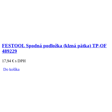
FESTOOL Spodná podložka (klzná pätka) TP-OF
489229
17,94 € s DPH
Do košíka