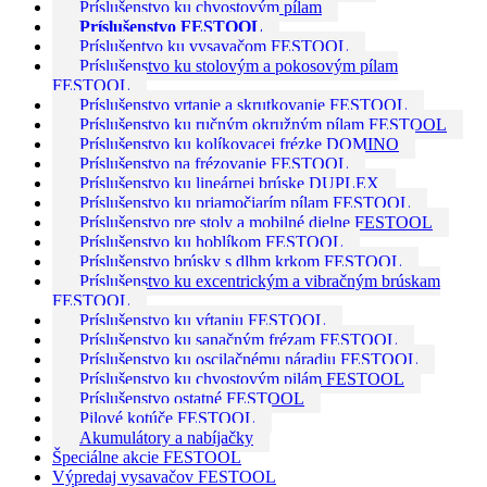
Príslušenstvo ku chvostovým pílam
Príslušenstvo FESTOOL
Príslušentvo ku vysavačom FESTOOL
Príslušenstvo ku stolovým a pokosovým pílam
FESTOOL
Príslušenstvo vrtanie a skrutkovanie FESTOOL
Príslušenstvo ku ručným okružným pílam FESTOOL
Príslušenstvo ku kolíkovacej frézke DOMINO
Príslušenstvo na frézovanie FESTOOL
Príslušenstvo ku lineárnej brúske DUPLEX
Príslušenstvo ku priamočiarím pílam FESTOOL
Príslušenstvo pre stoly a mobilné dielne FESTOOL
Príslušenstvo ku hoblíkom FESTOOL
Príslušenstvo brúsky s dlhm krkom FESTOOL
Príslušenstvo ku excentrickým a vibračným brúskam
FESTOOL
Príslušenstvo ku vŕtaniu FESTOOL
Príslušenstvo ku sanačným frézam FESTOOL
Príslušenstvo ku oscilačnému náradiu FESTOOL
Príslušenstvo ku chvostovým pilám FESTOOL
Príslušenstvo ostatné FESTOOL
Pilové kotúče FESTOOL
Akumulátory a nabíjačky
Špeciálne akcie FESTOOL
Výpredaj vysavačov FESTOOL