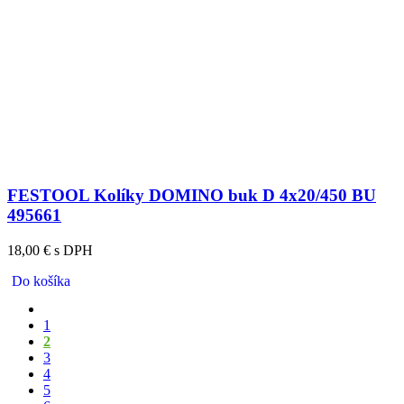
FESTOOL Kolíky DOMINO buk D 4x20/450 BU
495661
18,00 € s DPH
Do košíka
1
2
3
4
5