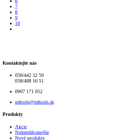
6
7
8
9
10
Kontaktujte nás
058/442 32 59
058/488 16 51
0907 171 052
mltools@mltools.sk
Produkty
Akcie
Najpredávanejšie
Nové produkty