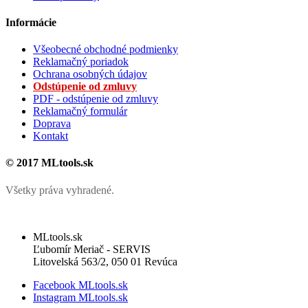
Informácie
Všeobecné obchodné podmienky
Reklamačný poriadok
Ochrana osobných údajov
Odstúpenie od zmluvy
PDF - odstúpenie od zmluvy
Reklamačný formulár
Doprava
Kontakt
© 2017 MLtools.sk
Všetky práva vyhradené.
MLtools.sk
Ľubomír Meriač - SERVIS
Litovelská 563/2, 050 01 Revúca
Facebook MLtools.sk
Instagram MLtools.sk