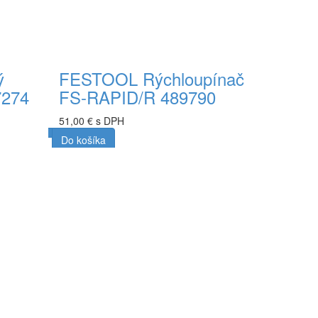
ý
FESTOOL Rýchloupínač
7274
FS-RAPID/R 489790
51,00 € s DPH
Do košíka