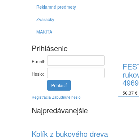
Reklamné predmety
Zváračky
MAKITA
Prihlásenie
E-mail:
FEST
ruko
Heslo:
4969
Prihlásiť
56,37 €
Registrácia
Zabudnuté heslo
Do koší
Najpredávanejšie
Kolík z bukového dreva