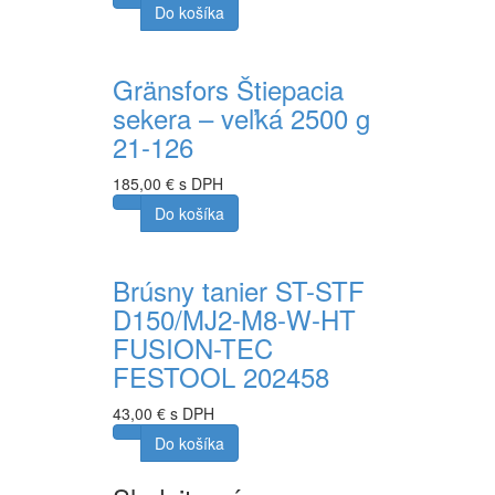
Do košíka
Gränsfors Štiepacia
sekera – veľká 2500 g
21-126
185,00 € s DPH
Do košíka
Brúsny tanier ST-STF
D150/MJ2-M8-W-HT
FUSION-TEC
FESTOOL 202458
43,00 € s DPH
Do košíka