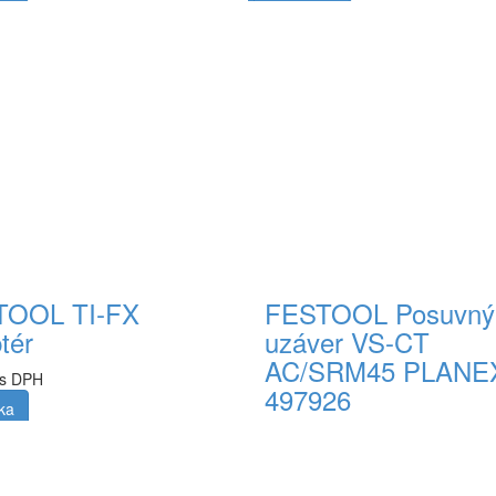
ka
Do košíka
TOOL TI-FX
FESTOOL Posuvný
tér
uzáver VS-CT
AC/SRM45 PLANE
 s DPH
497926
ka
56,00 € s DPH
Do košíka