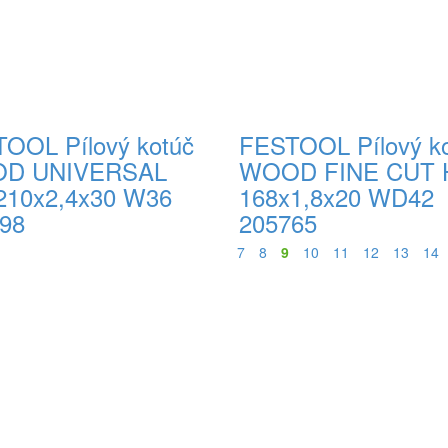
OOL Pílový kotúč
FESTOOL Pílový k
D UNIVERSAL
WOOD FINE CUT
10x2,4x30 W36
168x1,8x20 WD42
98
205765
7
8
9
10
11
12
13
14
 s DPH
57,00 € s DPH
ka
Do košíka