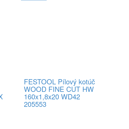
FESTOOL Pílový kotúč
WOOD FINE CUT HW
X
160x1,8x20 WD42
205553
56,00 € s DPH
Do košíka