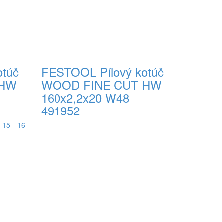
otúč
FESTOOL Pílový kotúč
 HW
WOOD FINE CUT HW
160x2,2x20 W48
491952
15
16
57,00 € s DPH
Do košíka