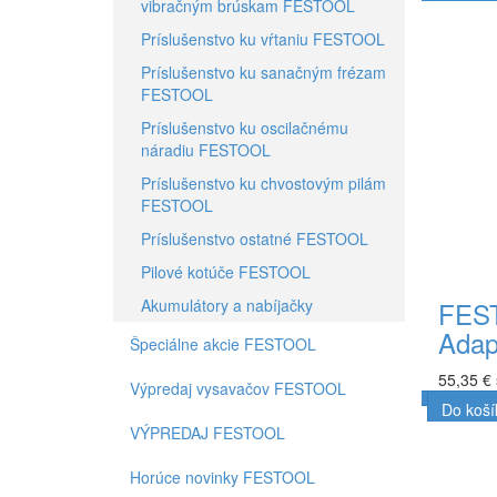
vibračným brúskam FESTOOL
Do koší
Príslušenstvo ku vŕtaniu FESTOOL
Príslušenstvo ku sanačným frézam
FESTOOL
Príslušenstvo ku oscilačnému
náradiu FESTOOL
Príslušenstvo ku chvostovým pilám
FESTOOL
Príslušenstvo ostatné FESTOOL
Pilové kotúče FESTOOL
Akumulátory a nabíjačky
FES
Adap
Špeciálne akcie FESTOOL
55,35 €
Výpredaj vysavačov FESTOOL
Do koší
VÝPREDAJ FESTOOL
Horúce novinky FESTOOL