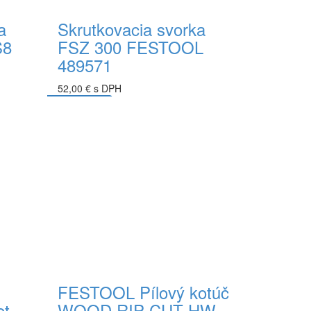
a
Skrutkovacia svorka
S8
FSZ 300 FESTOOL
489571
52,00 € s DPH
Do košíka
FESTOOL Pílový kotúč
et
WOOD RIP CUT HW