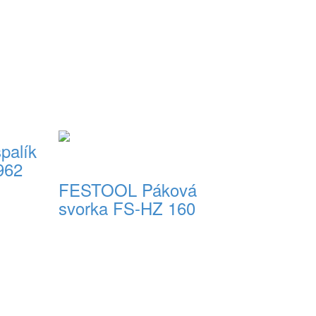
palík
962
FESTOOL Páková
svorka FS-HZ 160
491594
57,00 € s DPH
Do košíka