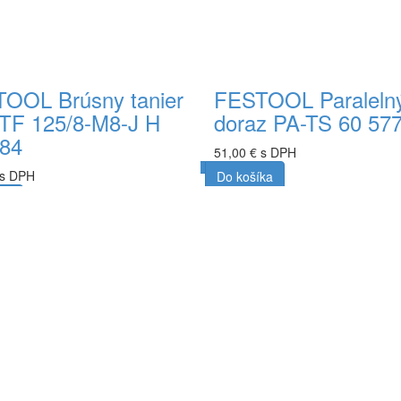
OOL Brúsny tanier
FESTOOL Paraleln
TF 125/8-M8-J H
doraz PA-TS 60 57
84
51,00 € s DPH
 s DPH
Do košíka
ka