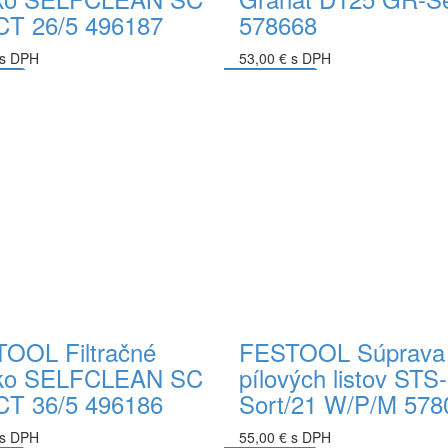
CT 26/5 496187
578668
 s DPH
53,00 € s DPH
ka
Do košíka
OOL Filtračné
FESTOOL Súprava
cko SELFCLEAN SC
pílových listov STS-
CT 36/5 496186
Sort/21 W/P/M 578
 s DPH
55,00 € s DPH