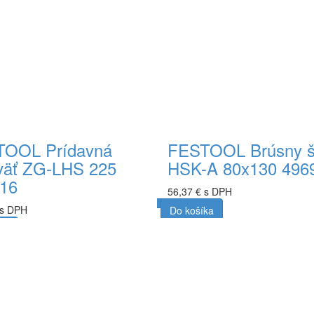
OOL Prídavná
FESTOOL Brúsny š
väť ZG-LHS 225
HSK-A 80x130 496
16
56,37 € s DPH
 s DPH
Do košíka
ka