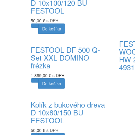
D 10x100/120 BU
FESTOOL
50,00 € s DPH
Do košíka
FEST
FESTOOL DF 500 Q-
WOO
Set XXL DOMINO
HW 2
frézka
4931
1 369,00 € s DPH
57,00 €
Do košíka
Do koší
Kolík z bukového dreva
D 10x80/150 BU
FESTOOL
50,00 € s DPH