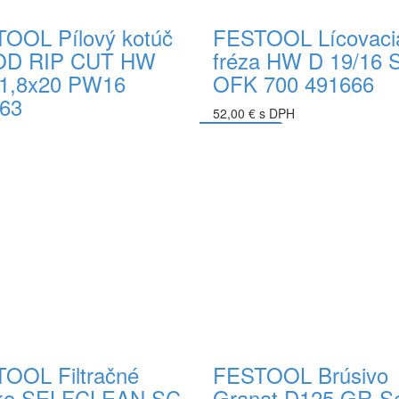
OOL Pílový kotúč
FESTOOL Lícovaci
D RIP CUT HW
fréza HW D 19/16 
1,8x20 PW16
OFK 700 491666
63
52,00 € s DPH
 s DPH
Do košíka
ka
OOL Filtračné
FESTOOL Brúsivo
cko SELFCLEAN SC
Granat D125 GR-S