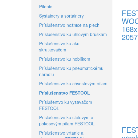
Pílenie
FEST
Systainery a sortainery
WOO
Príslušenstvo nožnice na plech
168x
Príslušenstvo ku uhlovým brúskam
2057
Príslušenstvo ku aku
51,15 €
skrutkovačom
Do koší
Príslušenstvo ku hoblíkom
Príslušenstvo ku pneumatickému
náradiu
Príslušenstvo ku chvostovým pílam
Príslušenstvo FESTOOL
Príslušentvo ku vysavačom
FESTOOL
Príslušenstvo ku stolovým a
pokosovým pílam FESTOOL
FEST
Príslušenstvo vrtanie a
vre