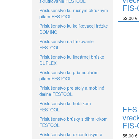
skrutkovanie FESTOOL
FIS-
Príslušenstvo ku ručným okružným
pílam FESTOOL
52,00 €
Príslušenstvo ku kolíkovacej frézke
Do koší
DOMINO
Príslušenstvo na frézovanie
FESTOOL
Príslušenstvo ku lineárnej brúske
DUPLEX
Príslušenstvo ku priamočiarím
pílam FESTOOL
Príslušenstvo pre stoly a mobilné
dielne FESTOOL
Príslušenstvo ku hoblíkom
FEST
FESTOOL
vre
Príslušenstvo brúsky s dlhm krkom
FIS-
FESTOOL
Príslušenstvo ku excentrickým a
55,00 €