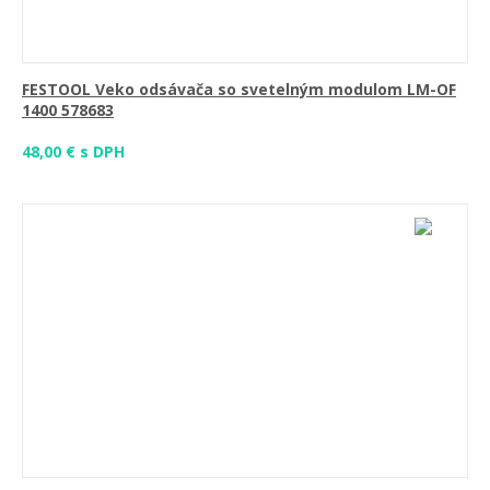
FESTOOL Veko odsávača so svetelným modulom LM-OF
1400 578683
48,00 € s DPH