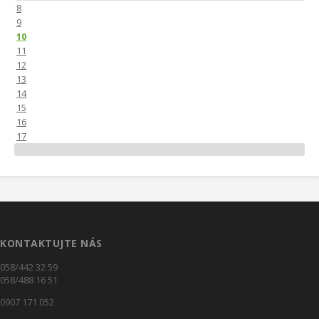
8
9
10
11
12
13
14
15
16
17
KONTAKTUJTE NÁS
058/442 32 59
058/488 16 51
0907 171 052