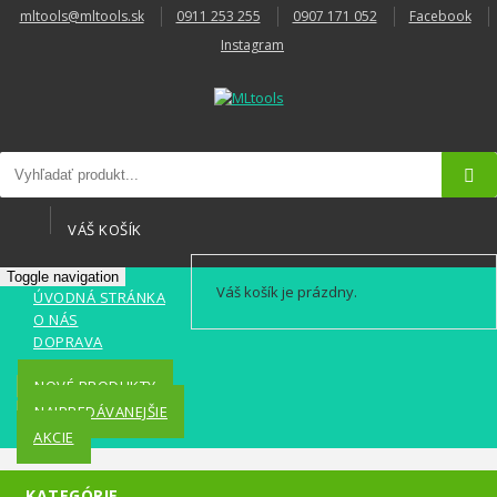
mltools@mltools.sk
0911 253 255
0907 171 052
Facebook
Instagram
VÁŠ KOŠÍK
Toggle navigation
Váš košík je prázdny.
ÚVODNÁ STRÁNKA
O NÁS
DOPRAVA
KONTAKT
NOVÉ PRODUKTY
NAJPREDÁVANEJŠIE
AKCIE
KATEGÓRIE