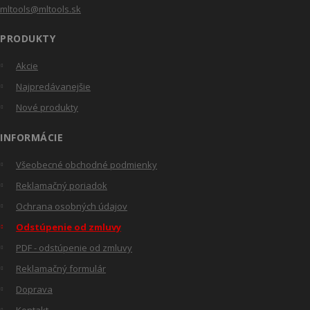
mltools@mltools.sk
PRODUKTY
Akcie
Najpredávanejšie
Nové produkty
INFORMÁCIE
Všeobecné obchodné podmienky
Reklamačný poriadok
Ochrana osobných údajov
Odstúpenie od zmluvy
PDF - odstúpenie od zmluvy
Reklamačný formulár
Doprava
Kontakt