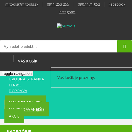
mltools@mltools.sk
0911 253 255
0907 171 052
Facebook
Instagram
VÁŠ KOŠÍK
Toggle navigation
Váš košík je prázdny.
ÚVODNÁ STRÁNKA
O NÁS
DOPRAVA
KONTAKT
NOVÉ PRODUKTY
NAJPREDÁVANEJŠIE
AKCIE
KATEGÓRIE