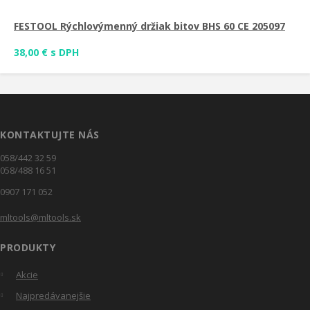
FESTOOL Rýchlovýmenný držiak bitov BHS 60 CE 205097
38,00 € s DPH
KONTAKTUJTE NÁS
058/442 32 59
058/488 16 51
0907 171 052
mltools@mltools.sk
PRODUKTY
Akcie
Najpredávanejšie