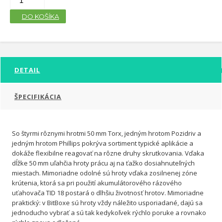
DO KOŠÍKA
DETAIL
ŠPECIFIKÁCIA
So štyrmi rôznymi hrotmi 50 mm Torx, jedným hrotom Pozidriv a
jedným hrotom Phillips pokrýva sortiment typické aplikácie a
dokáže flexibilne reagovať na rôzne druhy skrutkovania. Vďaka
dĺžke 50 mm uľahčia hroty prácu aj na ťažko dosiahnuteľných
miestach. Mimoriadne odolné sú hroty vďaka zosilnenej zóne
krútenia, ktorá sa pri použití akumulátorového rázového
uťahovača TID 18 postará o dlhšiu životnosť hrotov. Mimoriadne
praktický: v BitBoxe sú hroty vždy náležito usporiadané, dajú sa
jednoducho vybrať a sú tak kedykoľvek rýchlo poruke a rovnako