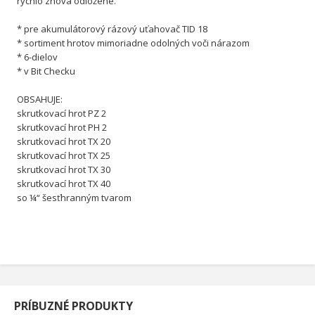
rýchlo znova odložené.
* pre akumulátorový rázový uťahovač TID 18
* sortiment hrotov mimoriadne odolných voči nárazom
* 6-dielov
* v Bit Checku
OBSAHUJE:
skrutkovací hrot PZ 2
skrutkovací hrot PH 2
skrutkovací hrot TX 20
skrutkovací hrot TX 25
skrutkovací hrot TX 30
skrutkovací hrot TX 40
so ¼“ šesťhranným tvarom
PRÍBUZNÉ PRODUKTY