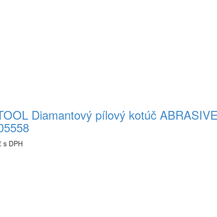
OOL Diamantový pílový kotúč ABRASIV
05558
€ s DPH