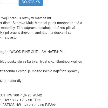
DO KOŠÍKA
 tvoju prácu s rôznymi materiálmi.
iálom: Súprava Multi-Material je tak mnohostranná a
é materiály. Táto súprava obsahuje tri rôzne pílové
edky pri práci s drevom, laminátom a doskami so
kom a plastom.
 kategórií ​WOOD FINE CUT, LAMINATE/HPL,
idu poskytujú veľkú trvanlivosť s konštantnou kvalitou
označením Festool je možné rýchlo nájsť ten správny
rôzne materiály
NE CUT HW 160×1,8×20 WD42
HPL HW 160 × 1,8 × 20 TF52
/PLASTICS HW 160 × 1,8 × 20 F/FA52