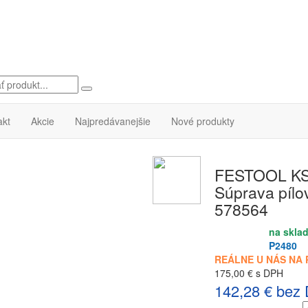
akt
Akcie
Najpredávanejšie
Nové produkty
FESTOOL KS
Súprava pílo
578564
na skla
Dostupnosť:
P2480
ID produktu:
REÁLNE U NÁS NA 
175,00 € s DPH
142,28 € bez