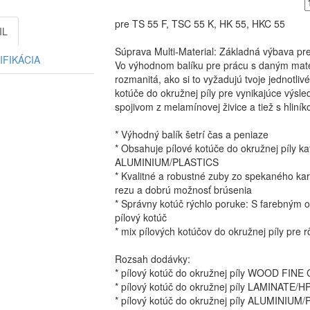
Množstvo:
pre TS 55 F, TSC 55 K, HK 55, HKC 55
IL
Súprava Multi-Material: Základná výbava pre
IFIKÁCIA
Vo výhodnom balíku pre prácu s daným mater
rozmanitá, ako si to vyžadujú tvoje jednotliv
kotúče do okružnej píly pre vynikajúce výsl
spojivom z melamínovej živice a tiež s hliní
* Výhodný balík šetrí čas a peniaze
* Obsahuje pílové kotúče do okružnej píly
ALUMINIUM/PLASTICS
* Kvalitné a robustné zuby zo spekaného karb
rezu a dobrú možnosť brúsenia
* Správny kotúč rýchlo poruke: S farebným 
pílový kotúč
* mix pílových kotúčov do okružnej píly pre 
Rozsah dodávky:
* pílový kotúč do okružnej píly WOOD FI
* pílový kotúč do okružnej píly LAMINATE/
* pílový kotúč do okružnej píly ALUMINIUM