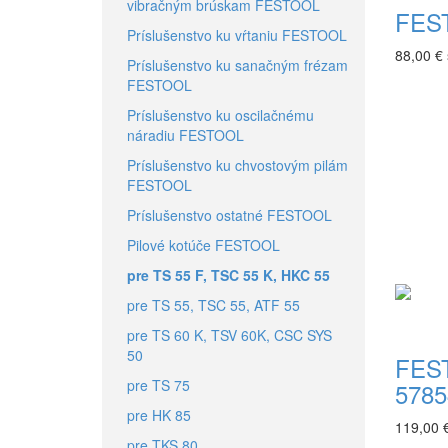
vibračným brúskam FESTOOL
FEST
Príslušenstvo ku vŕtaniu FESTOOL
88,00 €
Príslušenstvo ku sanačným frézam
FESTOOL
Príslušenstvo ku oscilačnému
náradiu FESTOOL
Príslušenstvo ku chvostovým pilám
FESTOOL
Príslušenstvo ostatné FESTOOL
Pilové kotúče FESTOOL
pre TS 55 F, TSC 55 K, HKC 55
pre TS 55, TSC 55, ATF 55
pre TS 60 K, TSV 60K, CSC SYS
50
FEST
pre TS 75
5785
pre HK 85
119,00 
pre TKS 80