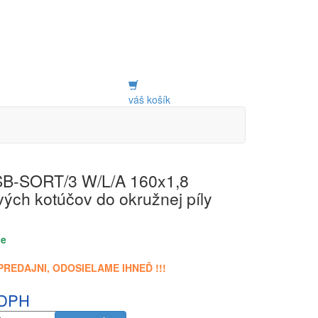
váš košík
B-SORT/3 W/L/A 160x1,8
vých kotúčov do okružnej píly
de
PREDAJNI, ODOSIELAME IHNEĎ !!!
 DPH