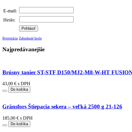
E-mail:
Heslo:
Prihlásiť
Registrácia
Zabudnuté heslo
Najpredávanejšie
Brúsny tanier ST-STF D150/MJ2-M8-W-HT FUSI
43,00 € s DPH
Do košíka
Gränsfors Štiepacia sekera – veľká 2500 g 21-126
185,00 € s DPH
Do košíka