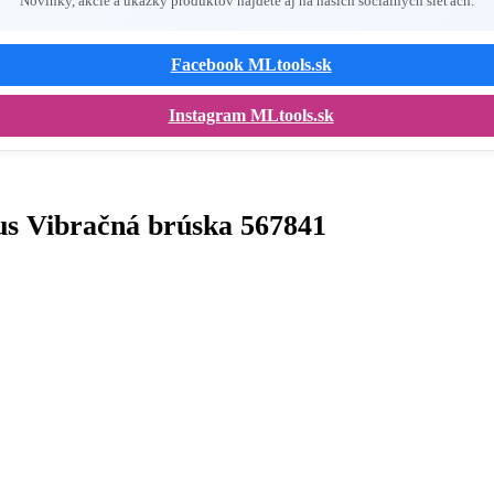
Novinky, akcie a ukážky produktov nájdete aj na našich sociálnych sieťach.
Facebook MLtools.sk
Instagram MLtools.sk
Vibračná brúska 567841