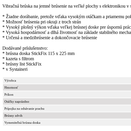
Vibračná brúska na jemné brúsenie na veľké plochy s elektronikou v s
* Žiadne dorábanie, pretože vďaka vysokým otáčkam a priamemu po
* Možnosť brúsenia pri okraji z troch strán
* Vysoký plošný výkon vďaka veľkej brúsnej doske pre úspornú prá
* Vysoká hospodárnosť a dlhá životnosť na základe stabilného mech
* Určená a medzibrúsenie a dokončovacie brúsenie
Dodávané príslušenstvo:
* brúsna doska StickFix 115 x 225 mm
* kazeta s filtrom
* brúsny list StickFix
* v Systaineri
Výrobca
Hmotnosť
Príkon
Otáčky naprázdno
Prípojka na odsávanie prachu
Brúsny zdvih
Vymeniteľná brúsna doska