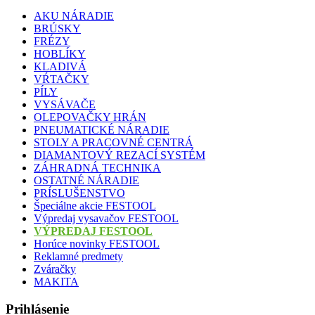
AKU NÁRADIE
BRÚSKY
FRÉZY
HOBLÍKY
KLADIVÁ
VŔTAČKY
PÍLY
VYSÁVAČE
OLEPOVAČKY HRÁN
PNEUMATICKÉ NÁRADIE
STOLY A PRACOVNÉ CENTRÁ
DIAMANTOVÝ REZACÍ SYSTÉM
ZÁHRADNÁ TECHNIKA
OSTATNÉ NÁRADIE
PRÍSLUŠENSTVO
Špeciálne akcie FESTOOL
Výpredaj vysavačov FESTOOL
VÝPREDAJ FESTOOL
Horúce novinky FESTOOL
Reklamné predmety
Zváračky
MAKITA
Prihlásenie