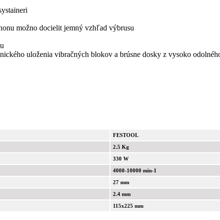
ystaineri
honu možno docielit jemný vzhľad výbrusu
cu
anického uloženia vibračných blokov a brúsne dosky z vysoko odolné
FESTOOL
2.5 Kg
330 W
4000-10000 min-1
27 mm
2.4 mm
115x225 mm