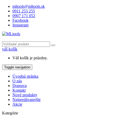
mltools@mltools.sk
0911 253 255
0907 171 052
Facebook
Instagram
váš košík
Váš košík je prázdny.
Toggle navigation
Úvodná stránka
O nás
Doprava
Kontakt
Nové produkty
Najpredávanejšie
Akcie
Kategórie