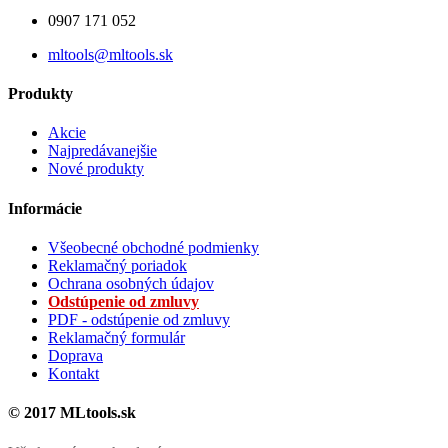
0907 171 052
mltools@mltools.sk
Produkty
Akcie
Najpredávanejšie
Nové produkty
Informácie
Všeobecné obchodné podmienky
Reklamačný poriadok
Ochrana osobných údajov
Odstúpenie od zmluvy
PDF - odstúpenie od zmluvy
Reklamačný formulár
Doprava
Kontakt
© 2017 MLtools.sk