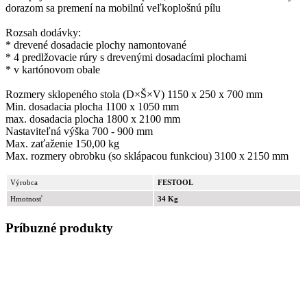
dorazom sa premení na mobilnú veľkoplošnú pílu
Rozsah dodávky:
* drevené dosadacie plochy namontované
* 4 predlžovacie rúry s drevenými dosadacími plochami
* v kartónovom obale
Rozmery sklopeného stola (D×Š×V) 1150 x 250 x 700 mm
Min. dosadacia plocha 1100 x 1050 mm
max. dosadacia plocha 1800 x 2100 mm
Nastaviteľná výška 700 - 900 mm
Max. zaťaženie 150,00 kg
Max. rozmery obrobku (so sklápacou funkciou) 3100 x 2150 mm
Výrobca
FESTOOL
Hmotnosť
34 Kg
Príbuzné produkty