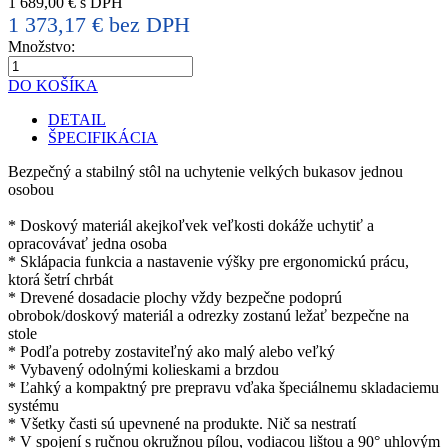
1 689,00 € s DPH
1 373,17 € bez DPH
Množstvo:
DO KOŠÍKA
DETAIL
ŠPECIFIKÁCIA
Bezpečný a stabilný stôl na uchytenie velkých bukasov jednou
osobou
* Doskový materiál akejkoľvek veľkosti dokáže uchytiť a
opracovávať jedna osoba
* Sklápacia funkcia a nastavenie výšky pre ergonomickú prácu,
ktorá šetrí chrbát
* Drevené dosadacie plochy vždy bezpečne podoprú
obrobok/doskový materiál a odrezky zostanú ležať bezpečne na
stole
* Podľa potreby zostaviteľný ako malý alebo veľký
* Vybavený odolnými kolieskami a brzdou
* Ľahký a kompaktný pre prepravu vďaka špeciálnemu skladaciemu
systému
* Všetky časti sú upevnené na produkte. Nič sa nestratí
* V spojení s ručnou okružnou pílou, vodiacou lištou a 90° uhlovým