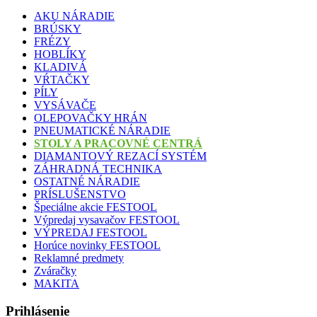
AKU NÁRADIE
BRÚSKY
FRÉZY
HOBLÍKY
KLADIVÁ
VŔTAČKY
PÍLY
VYSÁVAČE
OLEPOVAČKY HRÁN
PNEUMATICKÉ NÁRADIE
STOLY A PRACOVNÉ CENTRÁ
DIAMANTOVÝ REZACÍ SYSTÉM
ZÁHRADNÁ TECHNIKA
OSTATNÉ NÁRADIE
PRÍSLUŠENSTVO
Špeciálne akcie FESTOOL
Výpredaj vysavačov FESTOOL
VÝPREDAJ FESTOOL
Horúce novinky FESTOOL
Reklamné predmety
Zváračky
MAKITA
Prihlásenie