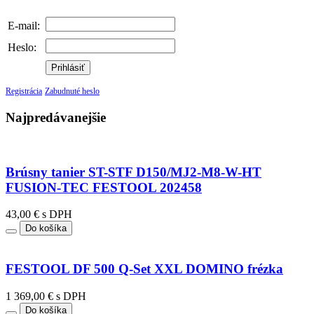
E-mail:
Heslo:
Prihlásiť
Registrácia
Zabudnuté heslo
Najpredávanejšie
Brúsny tanier ST-STF D150/MJ2-M8-W-HT
FUSION-TEC FESTOOL 202458
43,00 € s DPH
Do košíka
FESTOOL DF 500 Q-Set XXL DOMINO frézka
1 369,00 € s DPH
Do košíka