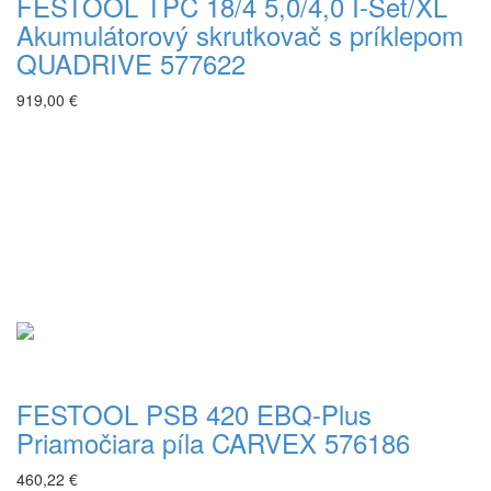
FESTOOL TPC 18/4 5,0/4,0 I-Set/XL
Akumulátorový skrutkovač s príklepom
QUADRIVE 577622
919,00 €
FESTOOL PSB 420 EBQ-Plus
Priamočiara píla CARVEX 576186
460,22 €