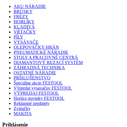
AKU NÁRADIE
BRÚSKY
FRÉZY
HOBLÍKY
KLADIVÁ
VŔTAČKY
PÍLY
VYSÁVAČE
OLEPOVAČKY HRÁN
PNEUMATICKÉ NÁRADIE
STOLY A PRACOVNÉ CENTRÁ
DIAMANTOVÝ REZACÍ SYSTÉM
ZÁHRADNÁ TECHNIKA
OSTATNÉ NÁRADIE
PRÍSLUŠENSTVO
Špeciálne akcie FESTOOL
Výpredaj vysavačov FESTOOL
VÝPREDAJ FESTOOL
Horúce novinky FESTOOL
Reklamné predmety
Zváračky
MAKITA
Prihlásenie