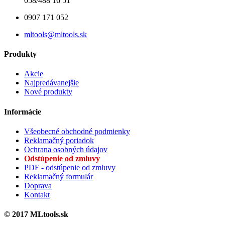
058/488 16 51
0907 171 052
mltools@mltools.sk
Produkty
Akcie
Najpredávanejšie
Nové produkty
Informácie
Všeobecné obchodné podmienky
Reklamačný poriadok
Ochrana osobných údajov
Odstúpenie od zmluvy
PDF - odstúpenie od zmluvy
Reklamačný formulár
Doprava
Kontakt
© 2017 MLtools.sk