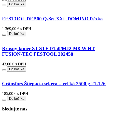
Do košíka
FESTOOL DF 500 Q-Set XXL DOMINO frézka
1 369,00 € s DPH
Do košíka
Brúsny tanier ST-STF D150/MJ2-M8-W-HT
FUSION-TEC FESTOOL 202458
43,00 € s DPH
Do košíka
Gränsfors Štiepacia sekera – veľká 2500 g 21-126
185,00 € s DPH
Do košíka
Sledujte nás