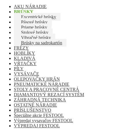
AKU NÁRADIE
BRÚSKY
Excentrické brúsky
Pásové brúsky
Priame brúsky
Stolové brúsky
Vibračné brúsky
Brúsky na sadrokartón
FRÉZY
HOBLÍKY
KLADIVÁ
VŔTAČKY
PÍLY
VYSÁVAČE
OLEPOVAČKY HRÁN
PNEUMATICKÉ NÁRADIE
STOLY A PRACOVNÉ CENTRÁ
DIAMANTOVÝ REZACÍ SYSTÉM
ZÁHRADNÁ TECHNIKA
OSTATNÉ NÁRADIE
PRÍSLUŠENSTVO
Špeciálne akcie FESTOOL
Výpredaj vysavačov FESTOOL
VÝPREDAJ FESTOOL