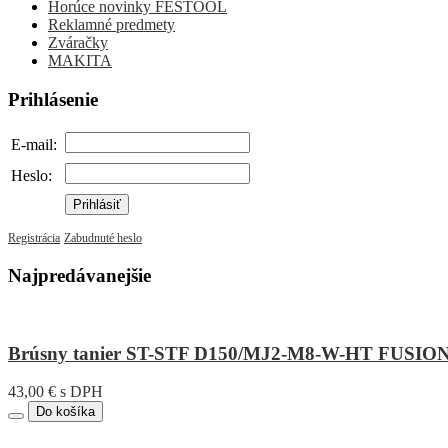
Horúce novinky FESTOOL
Reklamné predmety
Zváračky
MAKITA
Prihlásenie
E-mail:
Heslo:
Prihlásiť
Registrácia
Zabudnuté heslo
Najpredávanejšie
Brúsny tanier ST-STF D150/MJ2-M8-W-HT FUSI
43,00 € s DPH
Do košíka