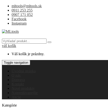
mltools@mltools.sk
0911 253 255
0907 171 052
Facebook
Instagram
váš košík
Váš košík je prázdny.
Toggle navigation
Úvodná stránka
O nás
Doprava
Kontakt
Nové produkty
Najpredávanejšie
Akcie
Kategórie