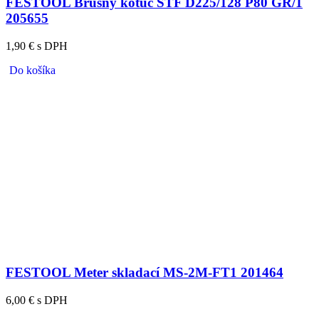
FESTOOL Brúsny kotúč STF D225/128 P80 GR/1
205655
1,90 € s DPH
Do košíka
FESTOOL Meter skladací MS-2M-FT1 201464
6,00 € s DPH