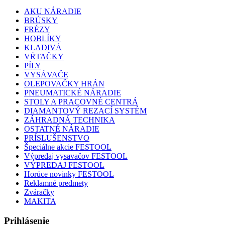
AKU NÁRADIE
BRÚSKY
FRÉZY
HOBLÍKY
KLADIVÁ
VŔTAČKY
PÍLY
VYSÁVAČE
OLEPOVAČKY HRÁN
PNEUMATICKÉ NÁRADIE
STOLY A PRACOVNÉ CENTRÁ
DIAMANTOVÝ REZACÍ SYSTÉM
ZÁHRADNÁ TECHNIKA
OSTATNÉ NÁRADIE
PRÍSLUŠENSTVO
Špeciálne akcie FESTOOL
Výpredaj vysavačov FESTOOL
VÝPREDAJ FESTOOL
Horúce novinky FESTOOL
Reklamné predmety
Zváračky
MAKITA
Prihlásenie