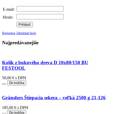
E-mail:
Heslo:
Prihlásiť
Registrácia
Zabudnuté heslo
Najpredávanejšie
Kolík z bukového dreva D 10x80/150 BU
FESTOOL
50,00 € s DPH
Do košíka
Gränsfors Štiepacia sekera – veľká 2500 g 21-126
185,00 € s DPH
Do košíka