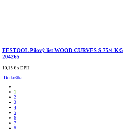
FESTOOL Pílový list WOOD CURVES S 75/4 K/5
204265
10,15 € s DPH
Do košíka
1
2
3
4
5
6
7
8