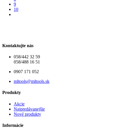
9
10
Kontaktujte nás
058/442 32 59
058/488 16 51
0907 171 052
mltools@mltools.sk
Produkty
Akcie
Najpredávanejšie
Nové produkty
Informácie