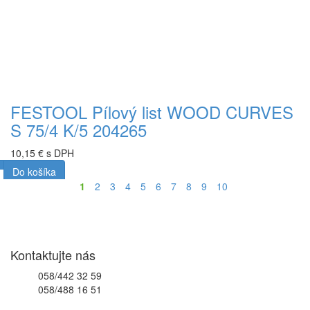
FESTOOL Pílový list WOOD CURVES
S 75/4 K/5 204265
10,15 € s DPH
Do košíka
1
2
3
4
5
6
7
8
9
10
Kontaktujte nás
058/442 32 59
058/488 16 51