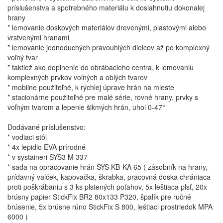
príslušenstva a spotrebného materiálu k dosiahnutiu dokonalej
hrany
* lemovanie doskových materiálov drevenými, plastovými alebo
vrstvenými hranami
* lemovanie jednoduchých pravouhlých dielcov až po komplexný
voľný tvar
* taktiež ako doplnenie do obrábacieho centra, k lemovaniu
komplexných prvkov voľných a oblých tvarov
* mobilne použiteľné, k rýchlej úprave hrán na mieste
* stacionárne použiteľné pre malé série, rovné hrany, prvky s
voľným tvarom a lepenie šikmých hrán, uhol 0-47°
Dodávané príslušenstvo:
* vodiaci stôl
* 4x lepidlo EVA prírodné
* v systaineri SYS3 M 337
* sada na opracovanie hrán SYS KB-KA 65 ( zásobník na hrany,
prídavný valček, kapovačka, škrabka, pracovná doska chrániaca
proti poškrábaniu s 3 ks plstených poťahov, 5x leštiaca plsť, 20x
brúsny papier StickFix BR2 80x133 P320, špalík pre ručné
brúsenie, 5x brúsne rúno StickFix S 800, leštiaci prostriedok MPA
6000 )