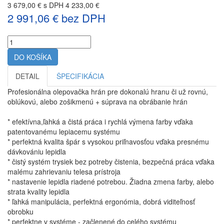
3 679,00 € s DPH
4 233,00 €
2 991,06 € bez DPH
Množstvo:
DO KOŠÍKA
DETAIL
ŠPECIFIKÁCIA
Profesionálna olepovačka hrán pre dokonalú hranu či už rovnú,
oblúkovú, alebo zošikmenú + súprava na obrábanie hrán
* efektívna,ľahká a čistá práca i rychlá výmena farby vďaka
patentovanému lepiacemu systému
* perfektná kvalita špár s vysokou priľnavosťou vďaka presnému
dávkovániu lepidla
* čistý systém trysiek bez potreby čistenia, bezpečná práca vďaka
malému zahrievaniu telesa prístroja
* nastavenie lepidla riadené potrebou. Žiadna zmena farby, alebo
strata kvality lepidla
* ľahká manipulácia, perfektná ergonómia, dobrá viditeľnosť
obrobku
* perfektne v systéme - začlenené do celého systému