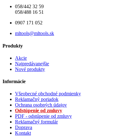
058/442 32 59
058/488 16 51
0907 171 052
mltools@mltools.sk
Produkty
Akcie
Najpredávanejšie
Nové produkty
Informácie
Všeobecné obchodné podmienky
Reklamačný poriadok
Ochrana osobných údajov
Odstúpenie od zmluvy
PDF - odstúpenie od zmluvy
Reklamačný formulár
Doprava
Kontakt