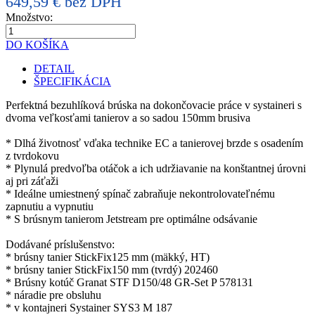
649,59 € bez DPH
Množstvo:
DO KOŠÍKA
DETAIL
ŠPECIFIKÁCIA
Perfektná bezuhlíková brúska na dokončovacie práce v systaineri s
dvoma veľkosťami tanierov a so sadou 150mm brusiva
* Dlhá životnosť vďaka technike EC a tanierovej brzde s osadením
z tvrdokovu
* Plynulá predvoľba otáčok a ich udržiavanie na konštantnej úrovni
aj pri záťaži
* Ideálne umiestnený spínač zabraňuje nekontrolovateľnému
zapnutiu a vypnutiu
* S brúsnym tanierom Jetstream pre optimálne odsávanie
Dodávané príslušenstvo:
* brúsny tanier StickFix125 mm (mäkký, HT)
* brúsny tanier StickFix150 mm (tvrdý) 202460
* Brúsny kotúč Granat STF D150/48 GR-Set P 578131
* náradie pre obsluhu
* v kontajneri Systainer SYS3 M 187