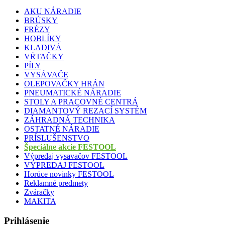
AKU NÁRADIE
BRÚSKY
FRÉZY
HOBLÍKY
KLADIVÁ
VŔTAČKY
PÍLY
VYSÁVAČE
OLEPOVAČKY HRÁN
PNEUMATICKÉ NÁRADIE
STOLY A PRACOVNÉ CENTRÁ
DIAMANTOVÝ REZACÍ SYSTÉM
ZÁHRADNÁ TECHNIKA
OSTATNÉ NÁRADIE
PRÍSLUŠENSTVO
Špeciálne akcie FESTOOL
Výpredaj vysavačov FESTOOL
VÝPREDAJ FESTOOL
Horúce novinky FESTOOL
Reklamné predmety
Zváračky
MAKITA
Prihlásenie