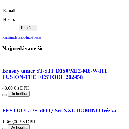
E-mail:
Heslo:
Prihlásiť
Registrácia
Zabudnuté heslo
Najpredávanejšie
Brúsny tanier ST-STF D150/MJ2-M8-W-HT
FUSION-TEC FESTOOL 202458
43,00 € s DPH
Do košíka
FESTOOL DF 500 Q-Set XXL DOMINO frézka
1 369,00 € s DPH
Do košíka