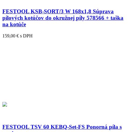
FESTOOL KSB-SORT/3 W 168x1,8 Súprava
pílových kotúčov do okružnej píly 578566 + taška
na kotúče
159,00 € s DPH
FESTOOL TSV 60 KEBQ-Set-FS Ponorná píla s