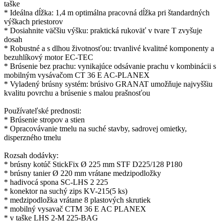
taške
* Ideálna dĺžka: 1,4 m optimálna pracovná dĺžka pri štandardných
výškach priestorov
* Dosiahnite väčšiu výšku: praktická rukoväť v tvare T zvyšuje
dosah
* Robustné a s dlhou životnosťou: trvanlivé kvalitné komponenty a
bezuhlíkový motor EC-TEC
* Brúsenie bez prachu: vynikajúce odsávanie prachu v kombinácii s
mobilným vysávačom CT 36 E AC-PLANEX
* Vyladený brúsny systém: brúsivo GRANAT umožňuje najvyššiu
kvalitu povrchu a brúsenie s malou prašnosťou
Používateľské prednosti:
* Brúsenie stropov a stien
* Opracovávanie tmelu na suché stavby, sadrovej omietky,
disperzného tmelu
Rozsah dodávky:
* brúsny kotúč StickFix Ø 225 mm STF D225/128 P180
* brúsny tanier Ø 220 mm vrátane medzipodložky
* hadivocá spona SC-LHS 2 225
* konektor na suchý zips KV-215(5 ks)
* medzipodložka vrátane 8 plastových skrutiek
* mobilný vysavač CTM 36 E AC PLANEX
* v taške LHS 2-M 225-BAG