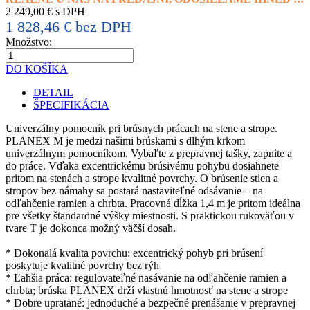
2 249,00 € s DPH
1 828,46 € bez DPH
Množstvo:
DO KOŠÍKA
DETAIL
ŠPECIFIKÁCIA
Univerzálny pomocník pri brúsnych prácach na stene a strope.
PLANEX M je medzi našimi brúskami s dlhým krkom
univerzálnym pomocníkom. Vybaľte z prepravnej tašky, zapnite a
do práce. Vďaka excentrickému brúsivému pohybu dosiahnete
pritom na stenách a strope kvalitné povrchy. O brúsenie stien a
stropov bez námahy sa postará nastaviteľné odsávanie – na
odľahčenie ramien a chrbta. Pracovná dĺžka 1,4 m je pritom ideálna
pre všetky štandardné výšky miestnosti. S praktickou rukoväťou v
tvare T je dokonca možný väčší dosah.
* Dokonalá kvalita povrchu: excentrický pohyb pri brúsení
poskytuje kvalitné povrchy bez rýh
* Ľahšia práca: regulovateľné nasávanie na odľahčenie ramien a
chrbta; brúska PLANEX drží vlastnú hmotnosť na stene a strope
* Dobre upratané: jednoduché a bezpečné prenášanie v prepravnej