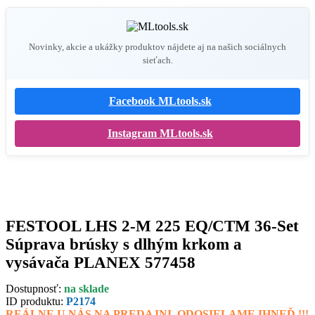
Novinky, akcie a ukážky produktov nájdete aj na našich sociálnych
sieťach.
Facebook MLtools.sk
Instagram MLtools.sk
FESTOOL LHS 2-M 225 EQ/CTM 36-Set
Súprava brúsky s dlhým krkom a
vysávača PLANEX 577458
Dostupnosť:
na sklade
ID produktu:
P2174
REÁLNE U NÁS NA PREDAJNI, ODOSIELAME IHNEĎ !!!