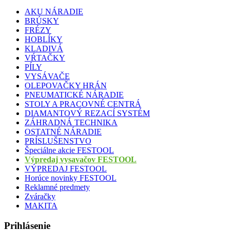
AKU NÁRADIE
BRÚSKY
FRÉZY
HOBLÍKY
KLADIVÁ
VŔTAČKY
PÍLY
VYSÁVAČE
OLEPOVAČKY HRÁN
PNEUMATICKÉ NÁRADIE
STOLY A PRACOVNÉ CENTRÁ
DIAMANTOVÝ REZACÍ SYSTÉM
ZÁHRADNÁ TECHNIKA
OSTATNÉ NÁRADIE
PRÍSLUŠENSTVO
Špeciálne akcie FESTOOL
Výpredaj vysavačov FESTOOL
VÝPREDAJ FESTOOL
Horúce novinky FESTOOL
Reklamné predmety
Zváračky
MAKITA
Prihlásenie