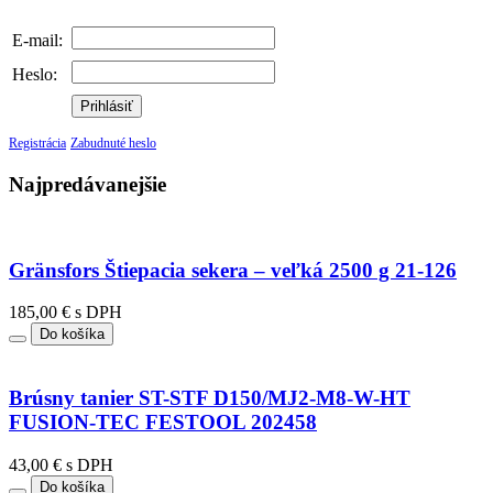
E-mail:
Heslo:
Prihlásiť
Registrácia
Zabudnuté heslo
Najpredávanejšie
Gränsfors Štiepacia sekera – veľká 2500 g 21-126
185,00 € s DPH
Do košíka
Brúsny tanier ST-STF D150/MJ2-M8-W-HT
FUSION-TEC FESTOOL 202458
43,00 € s DPH
Do košíka