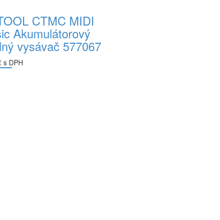
TOOL CTMC MIDI
sic Akumulátorový
lný vysávač 577067
€ s DPH
ka