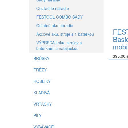
Oscilačné náradie
FESTOOL COMBO SADY
Ostatné aku náradie
FEST
Akciové aku. stroje s 1 baterkou
Basi
VÝPREDAJ aku. strojov s
mobi
baterkami a nabíjačkou
395,00 
BRÚSKY
Do koší
FRÉZY
HOBLÍKY
KLADIVÁ
VŔTAČKY
PÍLY
VYSÁVAČE