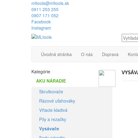
mltools@mltools.sk
0911 253 255
0907 171 052
Facebook
Instagram
Úvodná stránka
O nás
Doprava
Kont
Kategórie
VYSÁV
AKU NÁRADIE
Skrutkovače
Rázové uťahováky
Vŕtacie kladivá
Píly a rezačky
Vysávače
Sady náradia