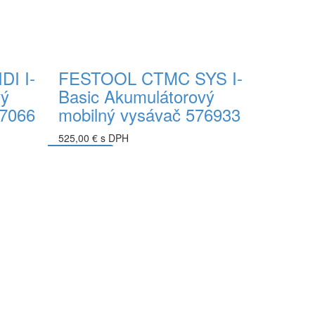
I I-
FESTOOL CTMC SYS I-
vý
Basic Akumulátorový
77066
mobilný vysávač 576933
525,00 € s DPH
Do košíka