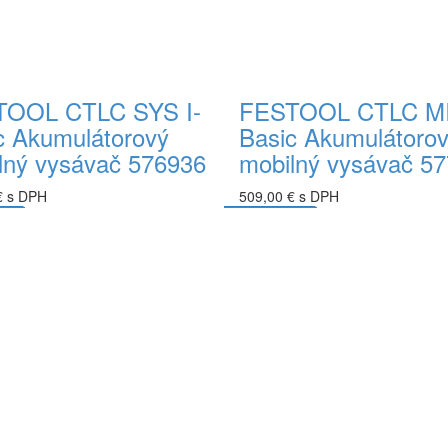
OOL CTLC SYS I-
FESTOOL CTLC MID
c Akumulátorový
Basic Akumulátoro
lný vysávač 576936
mobilný vysávač 5
€ s DPH
509,00 € s DPH
ka
Do košíka