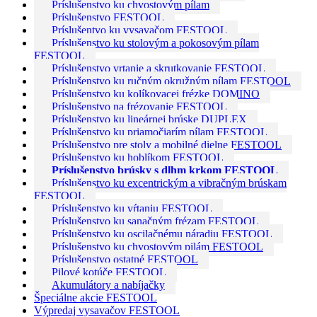
Príslušenstvo ku chvostovým pílam
Príslušenstvo FESTOOL
Príslušentvo ku vysavačom FESTOOL
Príslušenstvo ku stolovým a pokosovým pílam
FESTOOL
Príslušenstvo vrtanie a skrutkovanie FESTOOL
Príslušenstvo ku ručným okružným pílam FESTOOL
Príslušenstvo ku kolíkovacej frézke DOMINO
Príslušenstvo na frézovanie FESTOOL
Príslušenstvo ku lineárnej brúske DUPLEX
Príslušenstvo ku priamočiarím pílam FESTOOL
Príslušenstvo pre stoly a mobilné dielne FESTOOL
Príslušenstvo ku hoblíkom FESTOOL
Príslušenstvo brúsky s dlhm krkom FESTOOL
Príslušenstvo ku excentrickým a vibračným brúskam
FESTOOL
Príslušenstvo ku vŕtaniu FESTOOL
Príslušenstvo ku sanačným frézam FESTOOL
Príslušenstvo ku oscilačnému náradiu FESTOOL
Príslušenstvo ku chvostovým pilám FESTOOL
Príslušenstvo ostatné FESTOOL
Pilové kotúče FESTOOL
Akumulátory a nabíjačky
Špeciálne akcie FESTOOL
Výpredaj vysavačov FESTOOL