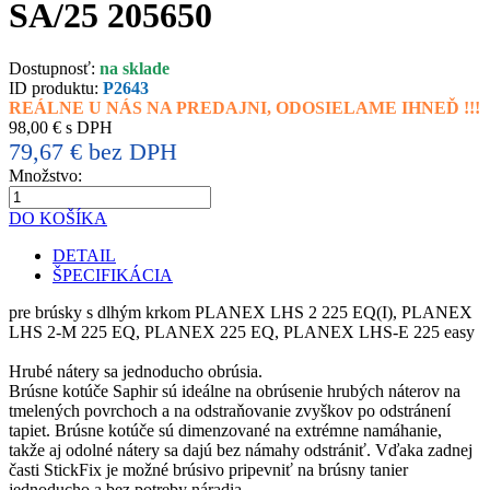
SA/25 205650
Dostupnosť:
na sklade
ID produktu:
P2643
REÁLNE U NÁS NA PREDAJNI, ODOSIELAME IHNEĎ !!!
98,00 € s DPH
79,67 € bez DPH
Množstvo:
DO KOŠÍKA
DETAIL
ŠPECIFIKÁCIA
pre brúsky s dlhým krkom PLANEX LHS 2 225 EQ(I), PLANEX
LHS 2-M 225 EQ, PLANEX 225 EQ, PLANEX LHS-E 225 easy
Hrubé nátery sa jednoducho obrúsia.
Brúsne kotúče Saphir sú ideálne na obrúsenie hrubých náterov na
tmelených povrchoch a na odstraňovanie zvyškov po odstránení
tapiet. Brúsne kotúče sú dimenzované na extrémne namáhanie,
takže aj odolné nátery sa dajú bez námahy odstrániť. Vďaka zadnej
časti StickFix je možné brúsivo pripevniť na brúsny tanier
jednoducho a bez potreby náradia.