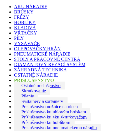
AKU NÁRADIE
BRÚSKY
FRÉZY
HOBLÍKY
KLADIVÁ
VŔTAČKY
PÍLY
VYSÁVAČE
OLEPOVAČKY HRÁN
PNEUMATICKÉ NÁRADIE
STOLY A PRACOVNÉ CENTRÁ
DIAMANTOVÝ REZACÍ SYSTÉM
ZÁHRADNÁ TECHNIKA
OSTATNÉ NÁRADIE
PRÍSLUŠENSTVO
Ostatné príslušenstvo
Skrutkovanie
Pílenie
Systainery a sortainery
Príslušenstvo nožnice na plech
Príslušenstvo ku uhlovým brúskam
Príslušenstvo ku aku skrutkovačom
Príslušenstvo ku hoblíkom
Príslušenstvo ku pneumatickému náradiu