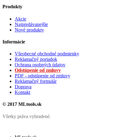
Produkty
Akcie
Najpredávanejšie
Nové produkty
Informácie
Všeobecné obchodné podmienky
Reklamačný poriadok
Ochrana osobných údajov
Odstúpenie od zmluvy
PDF - odstúpenie od zmluvy
Reklamačný formulár
Doprava
Kontakt
© 2017 MLtools.sk
Všetky práva vyhradené.