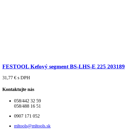
FESTOOL Kefový segment BS-LHS-E 225 203189
31,77 € s DPH
Kontaktujte nás
058/442 32 59
058/488 16 51
0907 171 052
mltools@mltools.sk