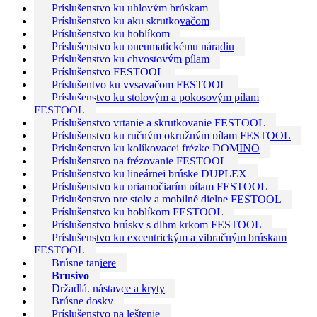
Príslušenstvo ku uhlovým brúskam
Príslušenstvo ku aku skrutkovačom
Príslušenstvo ku hoblíkom
Príslušenstvo ku pneumatickému náradiu
Príslušenstvo ku chvostovým pílam
Príslušenstvo FESTOOL
Príslušentvo ku vysavačom FESTOOL
Príslušenstvo ku stolovým a pokosovým pílam
FESTOOL
Príslušenstvo vrtanie a skrutkovanie FESTOOL
Príslušenstvo ku ručným okružným pílam FESTOOL
Príslušenstvo ku kolíkovacej frézke DOMINO
Príslušenstvo na frézovanie FESTOOL
Príslušenstvo ku lineárnej brúske DUPLEX
Príslušenstvo ku priamočiarím pílam FESTOOL
Príslušenstvo pre stoly a mobilné dielne FESTOOL
Príslušenstvo ku hoblíkom FESTOOL
Príslušenstvo brúsky s dlhm krkom FESTOOL
Príslušenstvo ku excentrickým a vibračným brúskam
FESTOOL
Brúsne taniere
Brusivo
Držadlá, nástavce a kryty
Brúsne dosky
Príslušenstvo na leštenie