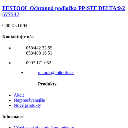
FESTOOL Ochranná podložka PP-STF DELTA/9/2
577537
9,00 € s DPH
Kontaktujte nás
058/442 32 59
058/488 16 51
0907 171 052
mltools@mltools.sk
Produkty
Akcie
Najpredávanejšie
Nové produkty
Informácie
Všeobecné obchodné podmienky