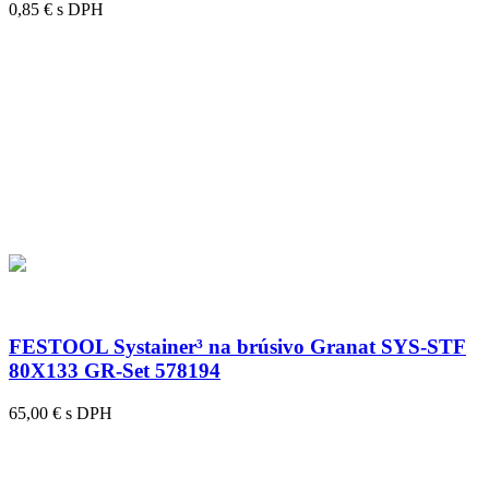
0,85 € s DPH
FESTOOL Systainer³ na brúsivo Granat SYS-STF
80X133 GR-Set 578194
65,00 € s DPH