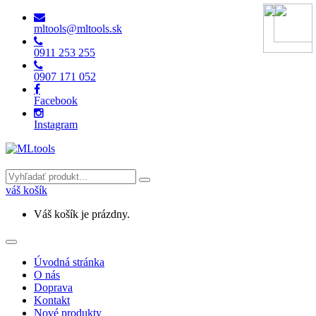
mltools@mltools.sk
0911 253 255
0907 171 052
Facebook
Instagram
váš košík
Váš košík je prázdny.
Toggle
navigation
Úvodná stránka
O nás
Doprava
Kontakt
Nové produkty