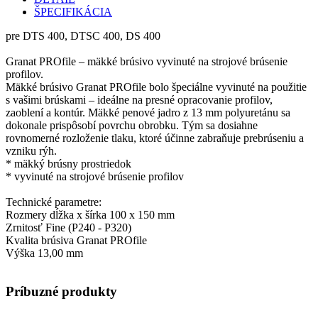
ŠPECIFIKÁCIA
pre DTS 400, DTSC 400, DS 400
Granat PROfile – mäkké brúsivo vyvinuté na strojové brúsenie
profilov.
Mäkké brúsivo Granat PROfile bolo špeciálne vyvinuté na použitie
s vašimi brúskami – ideálne na presné opracovanie profilov,
zaoblení a kontúr. Mäkké penové jadro z 13 mm polyuretánu sa
dokonale prispôsobí povrchu obrobku. Tým sa dosiahne
rovnomerné rozloženie tlaku, ktoré účinne zabraňuje prebrúseniu a
vzniku rýh.
* mäkký brúsny prostriedok
* vyvinuté na strojové brúsenie profilov
Technické parametre:
Rozmery dĺžka x šírka 100 x 150 mm
Zrnitosť Fine (P240 - P320)
Kvalita brúsiva Granat PROfile
Výška 13,00 mm
Príbuzné produkty