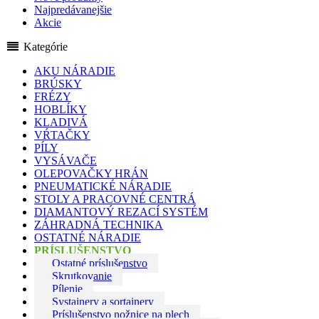
Najpredávanejšie
Akcie
Kategórie
AKU NÁRADIE
BRÚSKY
FRÉZY
HOBLÍKY
KLADIVÁ
VŔTAČKY
PÍLY
VYSÁVAČE
OLEPOVAČKY HRÁN
PNEUMATICKÉ NÁRADIE
STOLY A PRACOVNÉ CENTRÁ
DIAMANTOVÝ REZACÍ SYSTÉM
ZÁHRADNÁ TECHNIKA
OSTATNÉ NÁRADIE
PRÍSLUŠENSTVO
Ostatné príslušenstvo
Skrutkovanie
Pílenie
Systainery a sortainery
Príslušenstvo nožnice na plech