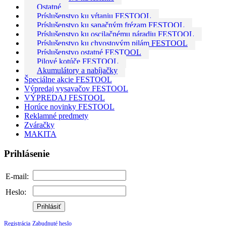
Ostatné
Príslušenstvo ku vŕtaniu FESTOOL
Príslušenstvo ku sanačným frézam FESTOOL
Príslušenstvo ku oscilačnému náradiu FESTOOL
Príslušenstvo ku chvostovým pilám FESTOOL
Príslušenstvo ostatné FESTOOL
Pilové kotúče FESTOOL
Akumulátory a nabíjačky
Špeciálne akcie FESTOOL
Výpredaj vysavačov FESTOOL
VÝPREDAJ FESTOOL
Horúce novinky FESTOOL
Reklamné predmety
Zváračky
MAKITA
Prihlásenie
E-mail:
Heslo:
Prihlásiť
Registrácia
Zabudnuté heslo