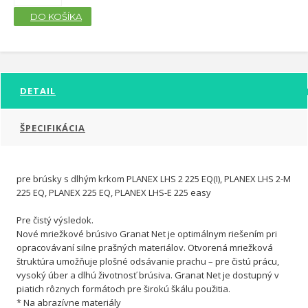
DO KOŠÍKA
DETAIL
ŠPECIFIKÁCIA
pre brúsky s dlhým krkom PLANEX LHS 2 225 EQ(I), PLANEX LHS 2-M
225 EQ, PLANEX 225 EQ, PLANEX LHS-E 225 easy
Pre čistý výsledok.
Nové mriežkové brúsivo Granat Net je optimálnym riešením pri
opracovávaní silne prašných materiálov. Otvorená mriežková
štruktúra umožňuje plošné odsávanie prachu – pre čistú prácu,
vysoký úber a dlhú životnosť brúsiva. Granat Net je dostupný v
piatich rôznych formátoch pre širokú škálu použitia.
* Na abrazívne materiály