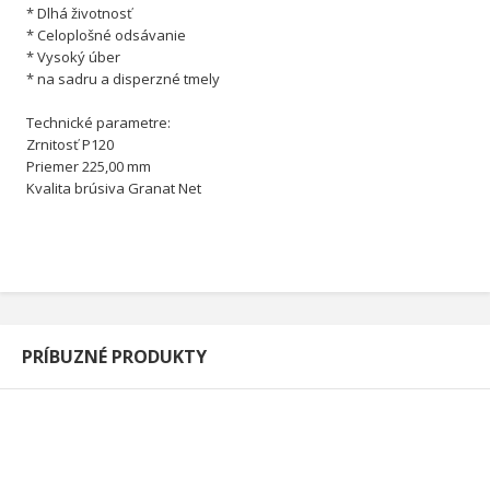
* Dlhá životnosť
* Celoplošné odsávanie
* Vysoký úber
* na sadru a disperzné tmely
Technické parametre:
Zrnitosť P120
Priemer 225,00 mm
Kvalita brúsiva Granat Net
PRÍBUZNÉ PRODUKTY