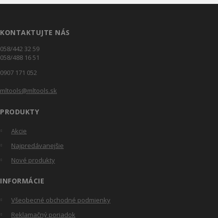
KONTAKTUJTE NÁS
058/442 32 59
058/488 16 51
0907 171 052
mltools@mltools.sk
PRODUKTY
Akcie
Najpredávanejšie
Nové produkty
INFORMÁCIE
Všeobecné obchodné podmienky
Reklamačný poriadok