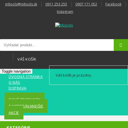
mltools@mltools.sk
0911 253 255
0907 171 052
Facebook
Instagram
VÁŠ KOŠÍK
Toggle navigation
Váš košík je prázdny.
ÚVODNÁ STRÁNKA
O NÁS
DOPRAVA
KONTAKT
NOVÉ PRODUKTY
NAJPREDÁVANEJŠIE
AKCIE
KATEGÓRIE